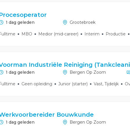
Procesoperator
1 dag geleden
Grootebroek
Fulltime
MBO
Medior (mid-career)
Interim
Productie
Voorman Industriële Reiniging (Tankclean
1 dag geleden
Bergen Op Zoom
Fulltime
Geen opleiding
Junior (starter)
Vast, Tijdelijk
Ov
Werkvoorbereider Bouwkunde
1 dag geleden
Bergen Op Zoom