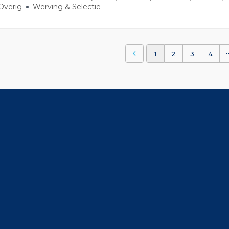
Overig
Werving & Selectie
1
2
3
4