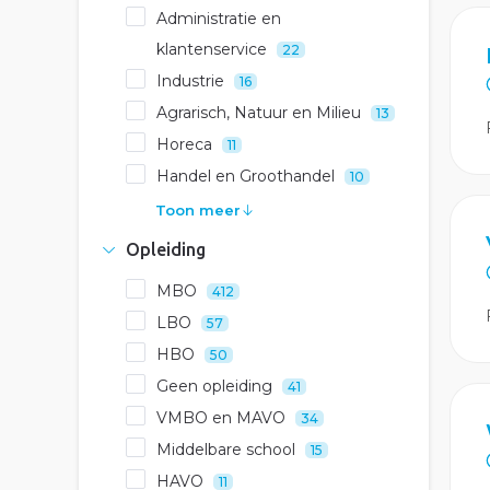
Administratie en
klantenservice
22
Industrie
16
Agrarisch, Natuur en Milieu
13
Horeca
11
Handel en Groothandel
10
Toon meer
Opleiding
MBO
412
LBO
57
HBO
50
Geen opleiding
41
VMBO en MAVO
34
Middelbare school
15
HAVO
11