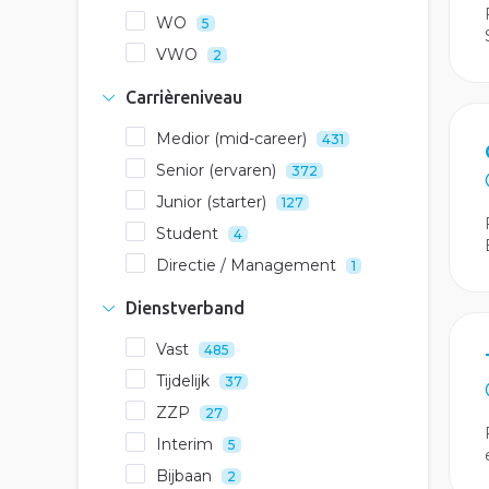
WO
5
VWO
2
Carrièreniveau
Medior (mid-career)
431
Senior (ervaren)
372
Junior (starter)
127
Student
4
Directie / Management
1
Dienstverband
Vast
485
Tijdelijk
37
ZZP
27
Interim
5
Bijbaan
2