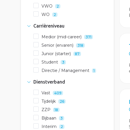
VWO
2
WO
2
Carrièreniveau
Medior (mid-career)
371
Senior (ervaren)
318
Junior (starter)
87
Student
3
Directie / Management
1
Dienstverband
Vast
409
Tijdelijk
26
ZZP
18
Bijbaan
3
Interim
2