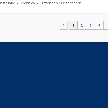
Installatie
Techniek
Uitzenden / Detacheren
1
2
3
4