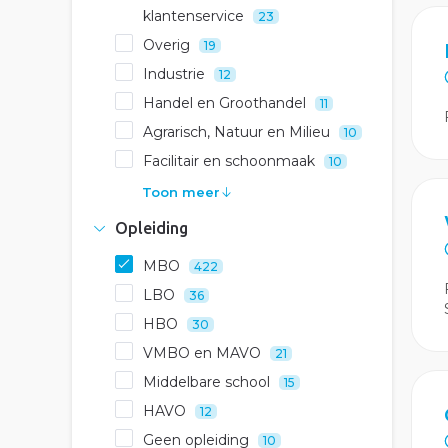
klantenservice
23
Overig
19
Industrie
12
Handel en Groothandel
11
Agrarisch, Natuur en Milieu
10
Facilitair en schoonmaak
10
Toon meer
Opleiding
MBO
422
LBO
36
HBO
30
VMBO en MAVO
21
Middelbare school
15
HAVO
12
Geen opleiding
10