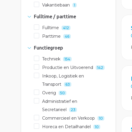
Vakantiebaan
1
Fulltime / parttime
Fulltime
412
Parttime
46
Functiegroep
Techniek
154
Productie en Uitvoerend
142
Inkoop, Logistiek en
Transport
63
Overig
50
Administratief en
Secretarieel
23
Commercieel en Verkoop
10
Horeca en Detailhandel
10